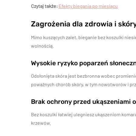
Czytaj także:
Efekty biegania po miesiącu
Zagrożenia dla zdrowia i skór
Mimo kuszących zalet, bieganie bez koszulki niesi
wolnością.
Wysokie ryzyko poparzeń słonecz
Odsłonięta skóra jest bezbronna wobec promienio
poważnych chorób skóry, w tym nowotworów i prz
Brak ochrony przed ukąszeniami
Bez koszulki łatwiej ulegniesz ukąszeniom komarów
krzewów.