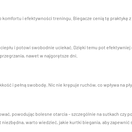
go komfortu i efektywności treningu. Biegacze cenią tę praktykę
ciepłu i potowi swobodnie uciekać. Dzięki temu pot efektywniej
przegrzania, nawet w najgorętsze dni.
kkość i pełną swobodę. Nic nie krępuje ruchów, co wpływa na pły
tować, powodując bolesne otarcia – szczególnie na sutkach czy po
niezbędna, warto wiedzieć, jakie kurtki biegania, aby zapewnić 