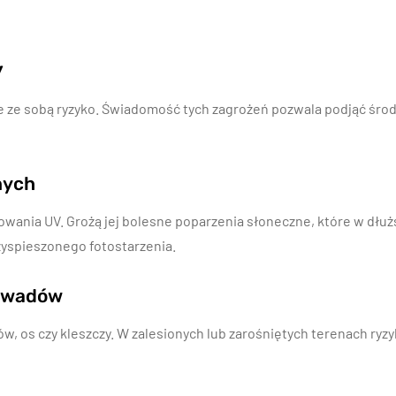
y
e ze sobą ryzyko. Świadomość tych zagrożeń pozwala podjąć środk
nych
wania UV. Grożą jej bolesne poparzenia słoneczne, które w dłuż
yspieszonego fotostarzenia.
 owadów
, os czy kleszczy. W zalesionych lub zarośniętych terenach ryzyk