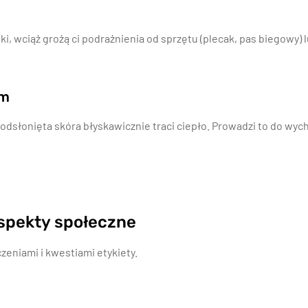
lki, wciąż grożą ci podrażnienia od sprzętu (plecak, pas biegowy)
em
dsłonięta skóra błyskawicznie traci ciepło. Prowadzi to do wyc
aspekty społeczne
zeniami i kwestiami etykiety.