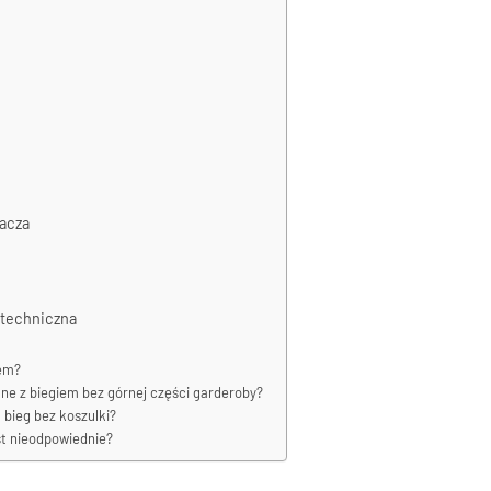
acza
ż techniczna
łem?
ne z biegiem bez górnej części garderoby?
 bieg bez koszulki?
est nieodpowiednie?