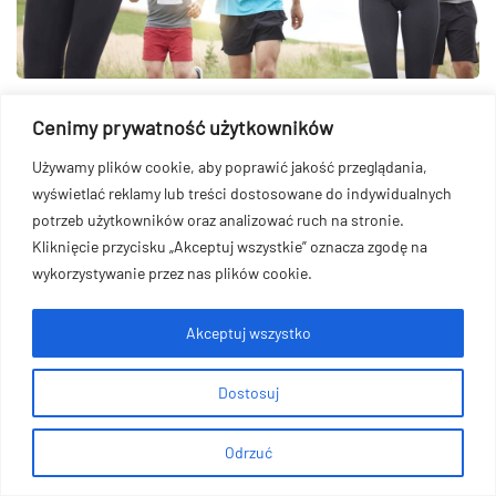
Cenimy prywatność użytkowników
2026-06-04
Jak przebiec pierwszy
Używamy plików cookie, aby poprawić jakość przeglądania,
wyświetlać reklamy lub treści dostosowane do indywidualnych
maraton?
potrzeb użytkowników oraz analizować ruch na stronie.
Kliknięcie przycisku „Akceptuj wszystkie” oznacza zgodę na
Przebiegnięcie pierwszego maratonu stanowi znaczące
wykorzystywanie przez nas plików cookie.
wyzwanie, wymagające kompleksowego i starannego
przygotowania. Klucz do sukcesu leży w holistycznym
Akceptuj wszystko
podejściu, obejmującym zarówno aspekty fizyczne, jak i
mentalne. Główne cele to nie tylko samo ukończenie biegu i
Dostosuj
osiągnięcie satysfakcjonującego rezultatu, lecz także
skuteczne unikanie kontuzji oraz utrzymanie
Odrzuć
długotrwałego…