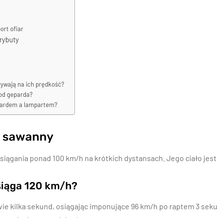
ort ofiar
rybuty
ływają na ich prędkość?
y od geparda?
epardem a lampartem?
r sawanny
osiągania ponad 100 km/h na krótkich dystansach. Jego ciało jes
siąga 120 km/h?
ie kilka sekund, osiągając imponujące 96 km/h po raptem 3 seku