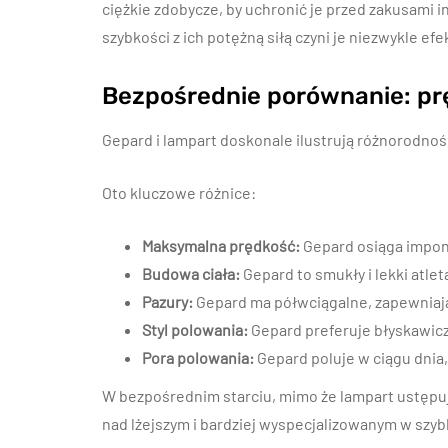
ciężkie zdobycze, by uchronić je przed zakusami 
szybkości z ich potężną siłą czyni je niezwykle e
Bezpośrednie porównanie: prę
Gepard i lampart doskonale ilustrują różnorodność
Oto kluczowe różnice:
Maksymalna prędkość:
Gepard osiąga imponu
Budowa ciała:
Gepard to smukły i lekki atleta
Pazury:
Gepard ma półwciągalne, zapewniając
Styl polowania:
Gepard preferuje błyskawicz
Pora polowania:
Gepard poluje w ciągu dnia,
W bezpośrednim starciu, mimo że lampart ustępu
nad lżejszym i bardziej wyspecjalizowanym w szy