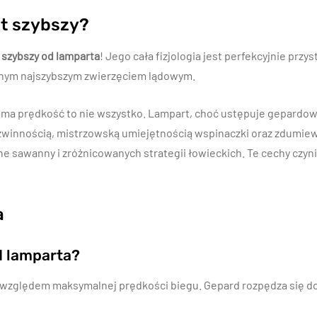
st szybszy?
 szybszy od lamparta
! Jego cała fizjologia jest perfekcyjnie pr
anym najszybszym zwierzęciem lądowym.
 prędkość to nie wszystko. Lampart, choć ustępuje gepardowi w 
 zwinnością, mistrzowską umiejętnością wspinaczki oraz zdumie
sawanny i zróżnicowanych strategii łowieckich. Te cechy czynią
a
d lamparta?
 względem maksymalnej prędkości biegu. Gepard rozpędza się do