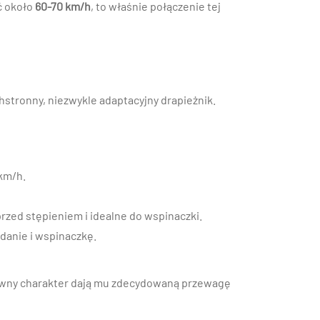
ć około
60-70 km/h
, to właśnie połączenie tej
hstronny, niezwykle adaptacyjny drapieżnik.
km/h.
rzed stępieniem i idealne do wspinaczki.
danie i wspinaczkę.
sywny charakter dają mu zdecydowaną przewagę