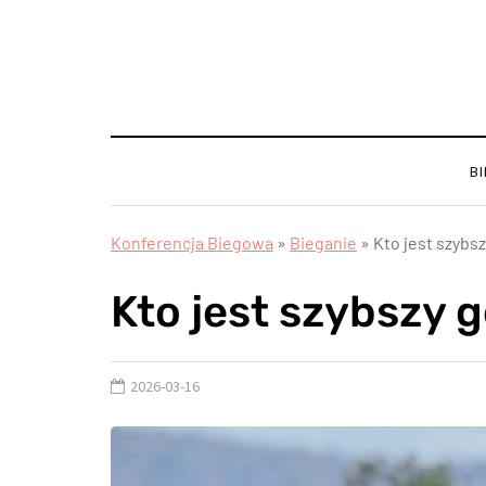
B
Konferencja Biegowa
»
Bieganie
»
Kto jest szybs
Kto jest szybszy 
2026-03-16