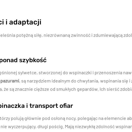
i i adaptacji
ieleśnia potężną siłę, niezrównaną zwinność i zdumiewającą zdo
ć ponad szybkość
śnionej sylwetce, stworzonej do wspinaczki i przenoszenia nawe
 pazurami
, są narzędziem idealnym do chwytania, wspinania się 
 że są znacznie cięższe od smukłych gepardów. Ich sierść zdobi
inaczka i transport ofiar
órzy polują głównie pod osłoną nocy, polegając na elemencie ab
a nie wyczerpujący, długi pościg. Mają niezwykłą zdolność wspina