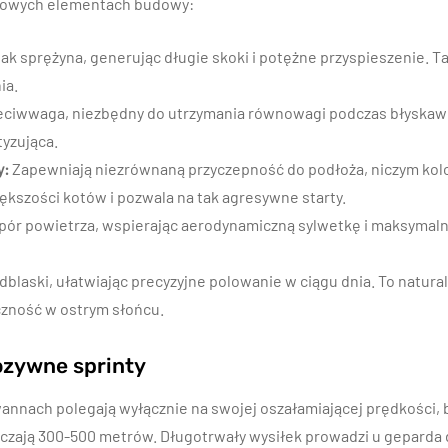
luczowych elementach budowy:
 jak sprężyna, generując długie skoki i potężne przyspieszenie.
ia.
rzeciwwaga, niezbędny do utrzymania równowagi podczas błyska
tyzująca.
y:
Zapewniają niezrównaną przyczepność do podłoża, niczym kolc
ększości kotów i pozwala na tak agresywne starty.
pór powietrza, wspierając aerodynamiczną sylwetkę i maksymaln
blaski, ułatwiając precyzyjne polowanie w ciągu dnia. To natur
zność w ostrym słońcu.
lozywne sprinty
wannach polegają wyłącznie na swojej oszałamiającej prędkości, b
aczają 300-500 metrów. Długotrwały wysiłek prowadzi u geparda 