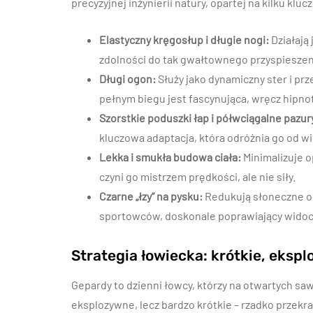
precyzyjnej inżynierii natury, opartej na kilku k
Elastyczny kręgosłup i długie nogi:
Działają
zdolności do tak gwałtownego przyspieszen
Długi ogon:
Służy jako dynamiczny ster i p
pełnym biegu jest fascynująca, wręcz hipno
Szorstkie poduszki łap i półwciągalne pazur
kluczowa adaptacja, która odróżnia go od wi
Lekka i smukła budowa ciała:
Minimalizuje o
czyni go mistrzem prędkości, ale nie siły.
Czarne „łzy” na pysku:
Redukują słoneczne od
sportowców, doskonale poprawiający widoc
Strategia łowiecka: krótkie, eksp
Gepardy to dzienni łowcy, którzy na otwartych sa
eksplozywne, lecz bardzo krótkie – rzadko przekr