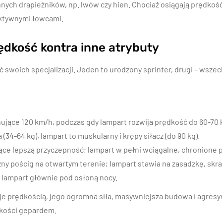
innych drapieżników, np. lwów czy hien. Chociaż osiągają prędkoś
fektywnymi łowcami.
dkość kontra inne atrybuty
 swoich specjalizacji. Jeden to urodzony sprinter, drugi – wszec
jące 120 km/h, podczas gdy lampart rozwija prędkość do 60-70 
 (34-64 kg), lampart to muskularny i krępy siłacz (do 90 kg).
e lepszą przyczepność; lampart w pełni wciągalne, chronione p
ny pościg na otwartym terenie; lampart stawia na zasadzkę, skra
 lampart głównie pod osłoną nocy.
je prędkością, jego ogromna siła, masywniejsza budowa i agre
bkości gepardem.