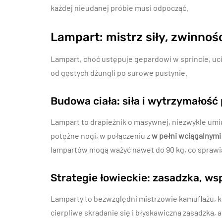
każdej nieudanej próbie musi odpocząć.
Lampart: mistrz siły, zwinnośc
Lampart, choć ustępuje gepardowi w sprincie, uc
od gęstych dżungli po surowe pustynie.
Budowa ciała: siła i wytrzymałoś
Lampart to drapieżnik o masywnej, niezwykle umię
potężne nogi, w połączeniu z
w pełni wciągalnymi
lampartów mogą ważyć nawet do 90 kg, co sprawia,
Strategie łowieckie: zasadzka, wsp
Lamparty to bezwzględni mistrzowie kamuflażu, kt
cierpliwe skradanie się i błyskawiczna zasadzka, 