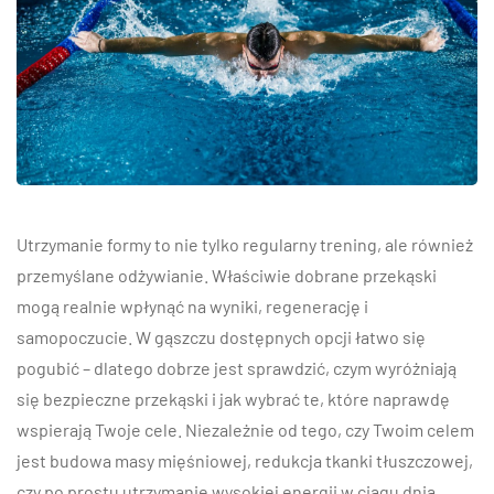
Utrzymanie formy to nie tylko regularny trening, ale również
przemyślane odżywianie. Właściwie dobrane przekąski
mogą realnie wpłynąć na wyniki, regenerację i
samopoczucie. W gąszczu dostępnych opcji łatwo się
pogubić – dlatego dobrze jest sprawdzić, czym wyróżniają
się bezpieczne przekąski i jak wybrać te, które naprawdę
wspierają Twoje cele. Niezależnie od tego, czy Twoim celem
jest budowa masy mięśniowej, redukcja tkanki tłuszczowej,
czy po prostu utrzymanie wysokiej energii w ciągu dnia,